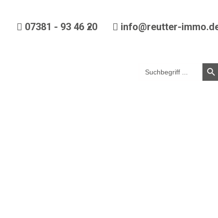
07381 - 93 46 20
info@reutter-immo.d
Search
en
for: